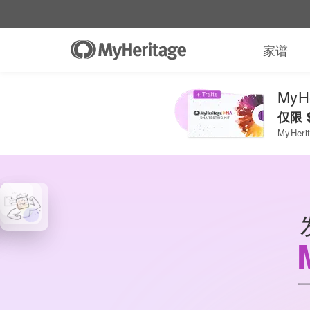
家谱
MyH
仅限
MyHer