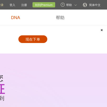
帮助选项
切换家网
当前网站
更改语言
登录
登入
注册
转到Premium
帮助
简体中文
DNA
帮助
$128
现在下单
.90
+免费送货
现在下单
您
征
到