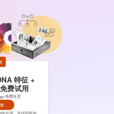
值
 DNA 特征 +
版免费试用
+免费送货
28
单
区内的起源，并找到新的