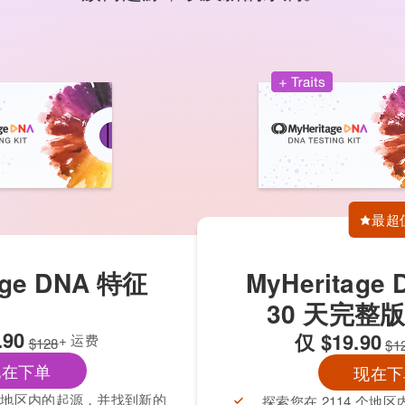
最超
age DNA 特征
MyHeritage
30 天完整
.90
仅
$19.90
+ 运费
$128
$1
现在下单
现在下
4 个地区内的起源，并找到新的
探索您在 2114 个地