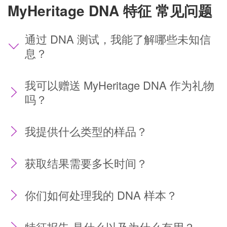
MyHeritage DNA 特征 常见问题
通过 DNA 测试，我能了解哪些未知信
息？
使用 MyHeritage DNA，您可以发现与您分享 DNA
我可以赠送 MyHeritage DNA 作为礼物
分段的亲属，这些 DNA 分段遗传自同一共同祖先。
吗？
您还将揭示您的祖先遍布 79 个地理地区和 2114 个
顶级族群的族群和地理起源。您永远不知道，您的结
果可能会包含一些惊喜。
我提供什么类型的样品？
获取结果需要多长时间？
你们如何处理我的 DNA 样本？
特征报告 是什么以及为什么有用？