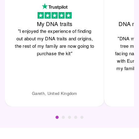
My DNA traits
DNA mat
"I enjoyed the experience of finding
out about my DNA traits and origins,
"DNA matc
the rest of my family are now going to
tree mys
purchase the kit"
facing na
with Eur
my family 
Gareth, United Kingdom
Da