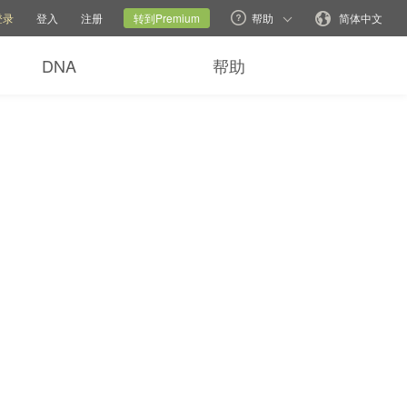
帮助选项
切换家网
当前网站
更改语言
登录
登入
注册
转到Premium
帮助
简体中文
DNA
帮助